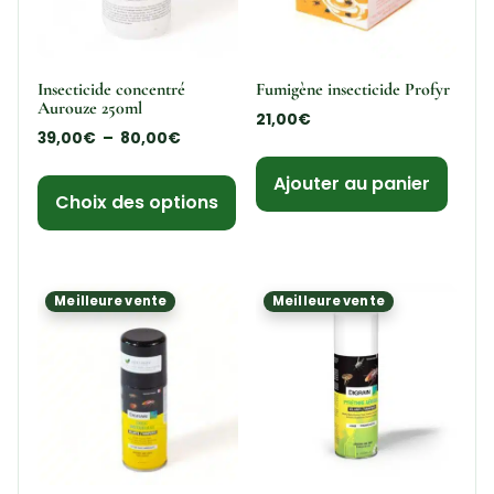
Insecticide concentré
Fumigène insecticide Profyr
Aurouze 250ml
21,00
€
39,00
€
–
80,00
€
Ajouter au panier
Choix des options
Meilleure vente
Meilleure vente