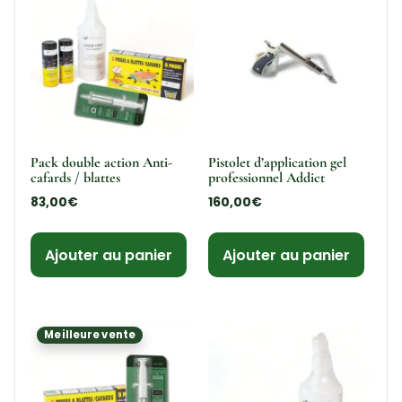
Pack double action Anti-
Pistolet d’application gel
cafards / blattes
professionnel Addict
83,00
€
160,00
€
Ajouter au panier
Ajouter au panier
Meilleure vente