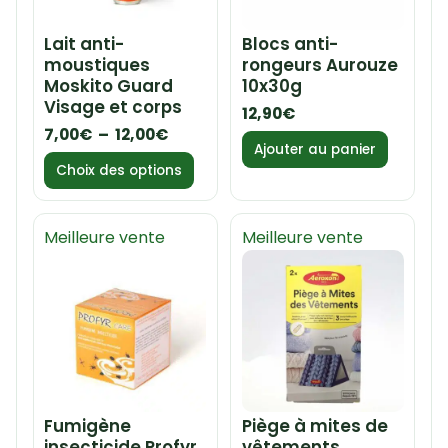
Lait anti-
Blocs anti-
moustiques
rongeurs Aurouze
Moskito Guard
10x30g
Visage et corps
12,90
€
7,00
€
–
12,00
€
Ajouter au panier
Choix des options
Meilleure vente
Meilleure vente
Fumigène
Piège à mites de
insecticide Profyr
vêtements