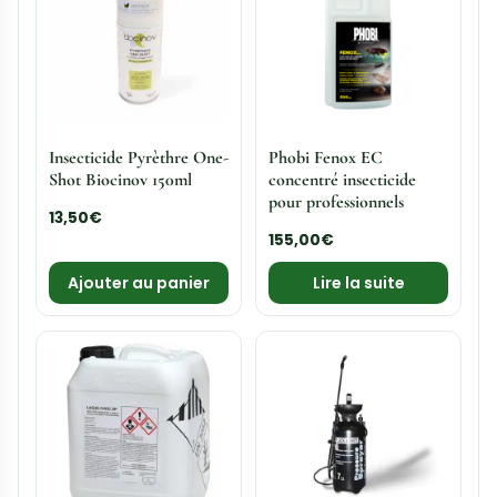
Insecticide Pyrèthre One-
Phobi Fenox EC
Shot Biocinov 150ml
concentré insecticide
pour professionnels
13,50
€
155,00
€
Ajouter au panier
Lire la suite