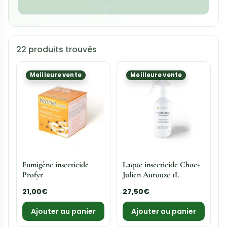
22 produits trouvés
Meilleure vente
Meilleure vente
Fumigène insecticide
Laque insecticide Choc+
Profyr
Julien Aurouze 1L
21,00
€
27,50
€
Ajouter au panier
Ajouter au panier