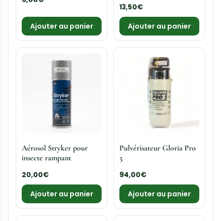
Note
13,50
€
5.00
sur 5
Ajouter au panier
Ajouter au panier
Aérosol Stryker pour
Pulvérisateur Gloria Pro
insecte rampant
5
20,00
€
94,00
€
Ajouter au panier
Ajouter au panier