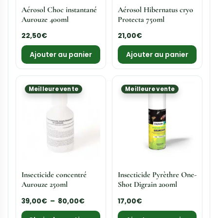
Aérosol Choc instantané
Aérosol Hibernatus cryo
Aurouze 400ml
Protecta 750ml
22,50
€
21,00
€
Ajouter au panier
Ajouter au panier
Meilleure vente
Meilleure vente
Insecticide concentré
Insecticide Pyrèthre One-
Aurouze 250ml
Shot Digrain 200ml
39,00
€
–
80,00
€
17,00
€