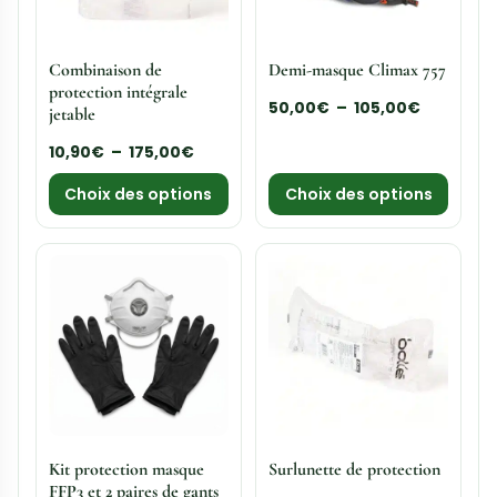
Combinaison de
Demi-masque Climax 757
protection intégrale
50,00
€
–
105,00
€
jetable
10,90
€
–
175,00
€
Choix des options
Choix des options
Kit protection masque
Surlunette de protection
FFP3 et 2 paires de gants