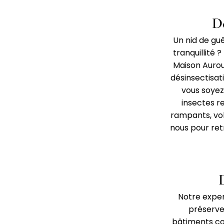
D
Un nid de gu
tranquillité 
Maison Aurou
désinsectisat
vous soyez
insectes r
rampants, vo
nous pour retr
Notre exper
préserve
bâtiments co