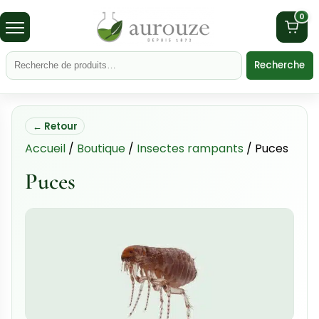
Meilleure vente
Meilleure vente
0
Recherche
Fumigène insecticide
Laque insecticide Choc+
Profyr
Julien Aurouze 1L
21,00
€
27,50
€
Ajouter au panier
Ajouter au panier
Meilleure vente
Meilleure vente