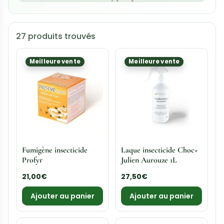
Plaque de glu Trapper
Aérosol Choc instantané
LTD
Digrain 100ml
18,00
€
–
95,00
€
11,00
€
Choix des options
Ajouter au panier
Meilleure vente
Meilleure vente
Aérosol Cryo
Aérosol pour insectes
rampants et volants