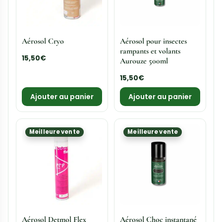
Meilleure vente
Meilleure vente
Aérosol Phobi Terre de
Aérosol Hibernatus cryo
Diatomée 500ml
Protecta 750ml
19,50
€
21,00
€
Ajouter au panier
Ajouter au panier
Meilleure vente
Meilleure vente