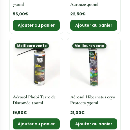
Insecticide concentré
Répulsif anti moustiques
Aurouze 250ml
Moskito Guard Textile
39,00
€
–
80,00
€
13,00
€
Choix des options
Ajouter au panier
Meilleure vente
Meilleure vente