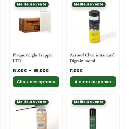
15,50
€
Aurouze 500ml
15,50
€
Ajouter au panier
Ajouter au panier
Meilleure vente
Meilleure vente
Aérosol Detmol Flex
Aérosol Choc instantané
750ml
Aurouze 400ml
55,00
€
22,50
€
Ajouter au panier
Ajouter au panier