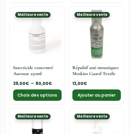
Insecticide Pyrèthre One-
Barrage insectes Vulcano
Shot Digrain 200ml
500ml
17,00
€
12,00
€
Ajouter au panier
Ajouter au panier
Meilleure vente
Phobi Pal Choc
Poudre Terre de
insecticide Pro
Diatomée naturelle
Digrain
90,00
€
13,00
€