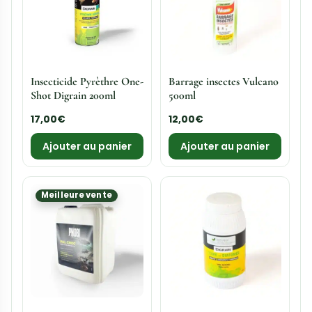
Ajouter au panier
Ajouter au panier
Insecticide Pyrèthre One-
Phobi Fenox EC
Shot Biocinov 150ml
concentré insecticide
pour professionnels
13,50
€
155,00
€
Ajouter au panier
Lire la suite