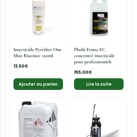
Insecticide Pyrèthre One-
Phobi Fenox EC
Shot Biocinov 150ml
concentré insecticide
pour professionnels
13,50
€
155,00
€
Ajouter au panier
Lire la suite