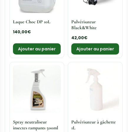
Laque Choc DP 10L
Pulvérisateur
Black&White
140,00
€
42,00
€
Ajouter au panier
Ajouter au panier
Spray neutraliseur
Pulvérisateur à gâchette
insectes rampants 500ml
1L