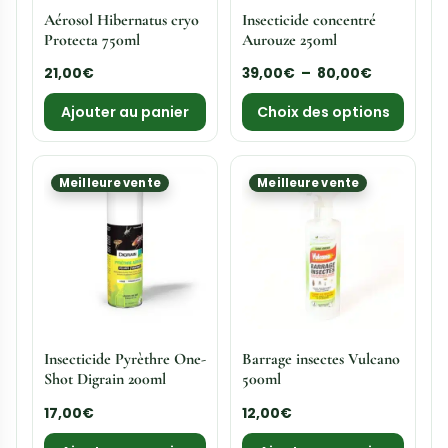
Aérosol Hibernatus cryo
Insecticide concentré
Protecta 750ml
Aurouze 250ml
21,00
€
39,00
€
–
80,00
€
Ajouter au panier
Choix des options
Meilleure vente
Meilleure vente
Insecticide Pyrèthre One-
Barrage insectes Vulcano
Shot Digrain 200ml
500ml
17,00
€
12,00
€