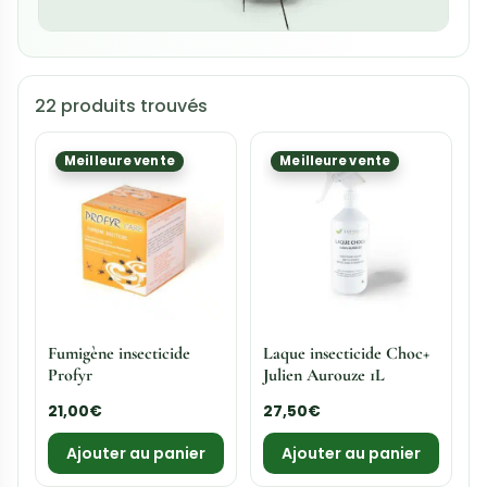
22 produits trouvés
Meilleure vente
Meilleure vente
Fumigène insecticide
Laque insecticide Choc+
Profyr
Julien Aurouze 1L
21,00
€
27,50
€
Ajouter au panier
Ajouter au panier