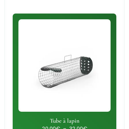
Tube à lapin
20,00
€
–
32,00
€