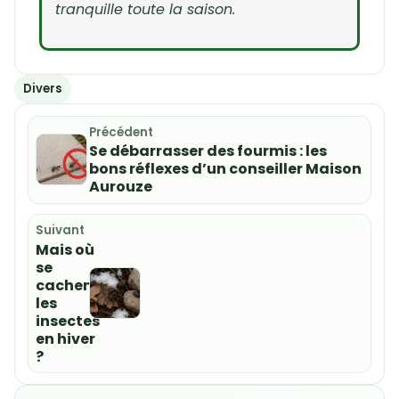
tranquille toute la saison.
Divers
Précédent
Se débarrasser des fourmis : les
bons réflexes d’un conseiller Maison
Aurouze
Suivant
Mais où
se
cachent
les
insectes
en hiver
?