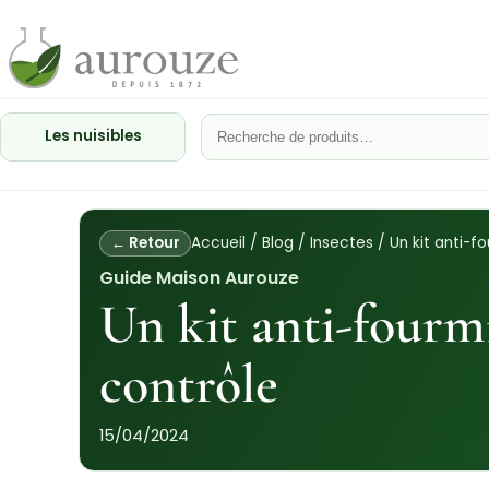
Les nuisibles
Accueil
/
Blog
/
Insectes
/
Un kit anti-f
← Retour
Guide Maison Aurouze
Un kit anti-fourm
contrôle
15/04/2024