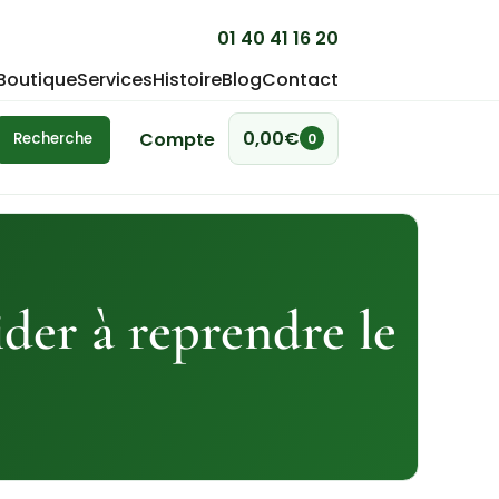
01 40 41 16 20
Boutique
Services
Histoire
Blog
Contact
0,00
€
Compte
Recherche
0
der à reprendre le