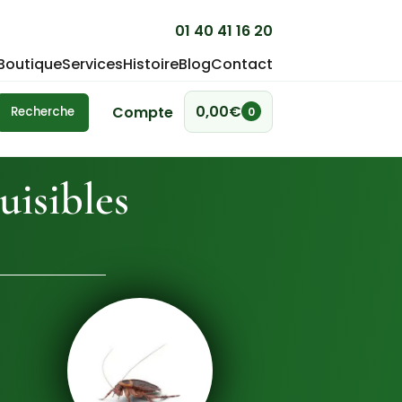
01 40 41 16 20
Boutique
Services
Histoire
Blog
Contact
0,00
€
Compte
Recherche
0
uisibles