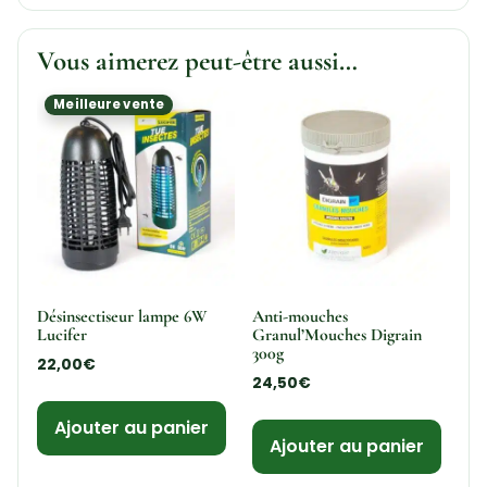
Vous aimerez peut-être aussi…
Meilleure vente
Désinsectiseur lampe 6W
Anti-mouches
Lucifer
Granul’Mouches Digrain
300g
22,00
€
24,50
€
Ajouter au panier
Ajouter au panier