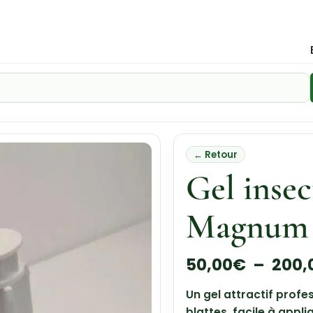
← Retour
Gel insec
Magnum
50,00
€
–
200,
Un gel attractif profe
blattes, facile à appl