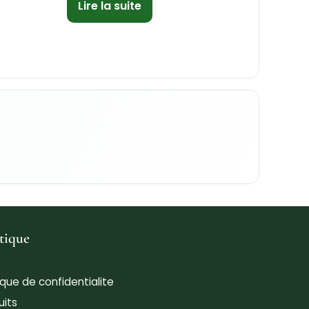
Lire la suite
tique
tique de confidentialite
uits