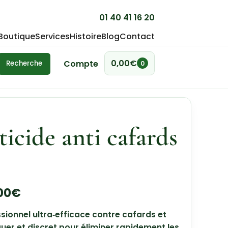
01 40 41 16 20
Boutique
Services
Histoire
Blog
Contact
0,00
€
Compte
Recherche
0
ticide anti cafards
00
€
ssionnel ultra‑efficace contre cafards et
iquer et discret pour éliminer rapidement les