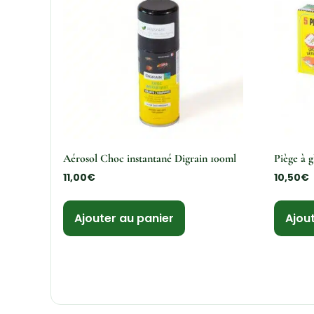
Aérosol Choc instantané Digrain 100ml
Piège à g
11,00
€
10,50
€
Ajouter au panier
Ajou