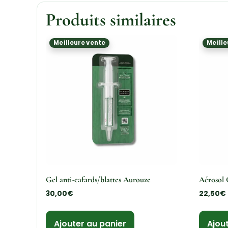
Produits similaires
Meilleure vente
Meille
Gel anti-cafards/blattes Aurouze
Aérosol 
30,00
€
22,50
€
Ajouter au panier
Ajou