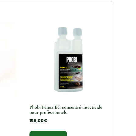
Phobi Fenox EC concentré insecticide
pour professionnels
155,00
€