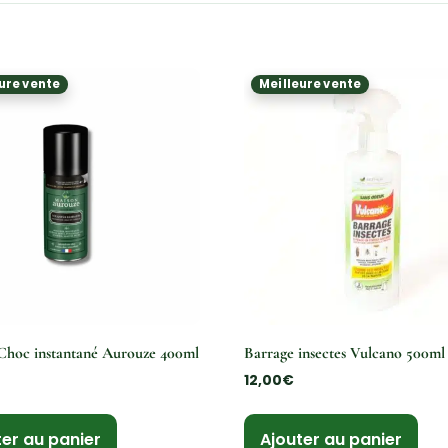
ure vente
Meilleure vente
Choc instantané Aurouze 400ml
Barrage insectes Vulcano 500ml
12,00
€
ter au panier
Ajouter au panier