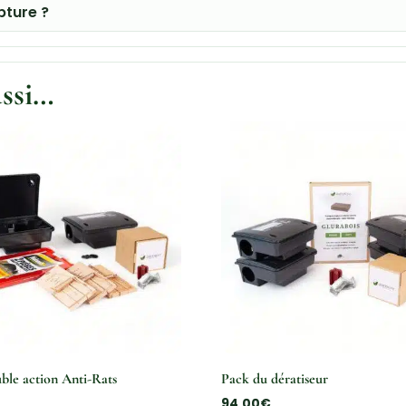
pture ?
ussi…
ble action Anti-Rats
Pack du dératiseur
94,00
€