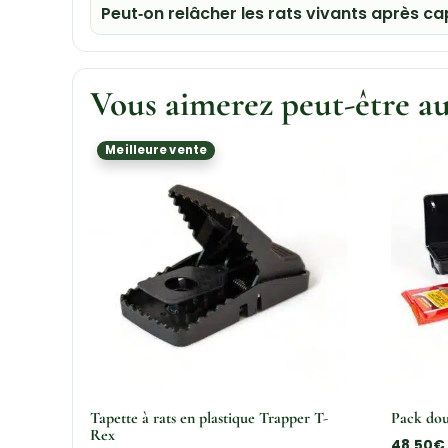
Peut‑on relâcher les rats vivants après ca
Vous aimerez peut-être a
Meilleure vente
Tapette à rats en plastique Trapper T-
Pack dou
Rex
48,50
€