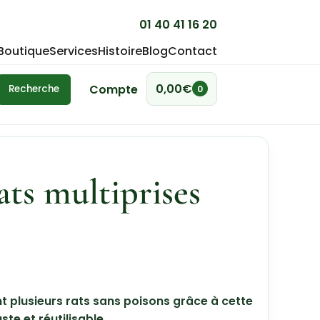
01 40 41 16 20
Boutique
Services
Histoire
Blog
Contact
0,00
€
Compte
Recherche
0
ats multiprises
 plusieurs rats sans poisons grâce à cette
te et réutilisable.