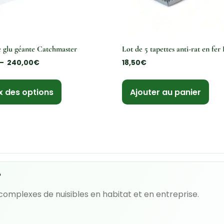
 glu géante Catchmaster
Lot de 5 tapettes anti-rat en fer
–
240,00
€
18,50
€
x des options
Ajouter au panier
?
 complexes de nuisibles en habitat et en entreprise.