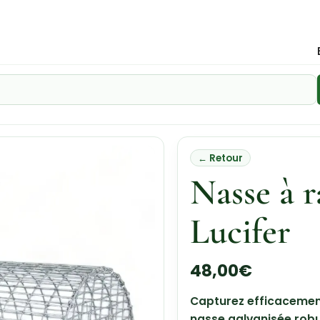
← Retour
Nasse à r
Lucifer
48,00
€
Capturez efficacement
nasse galvanisée robus