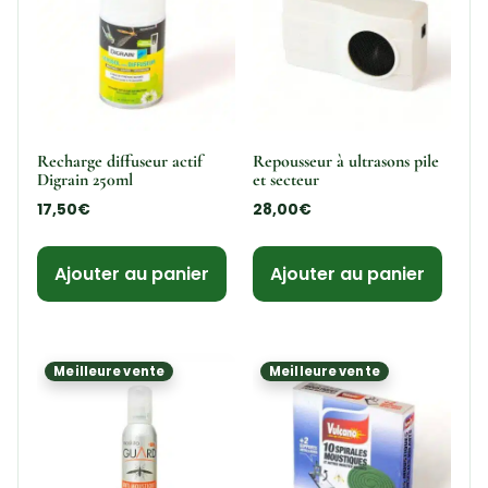
Recharge diffuseur actif
Repousseur à ultrasons pile
Digrain 250ml
et secteur
17,50
€
28,00
€
Ajouter au panier
Ajouter au panier
Meilleure vente
Meilleure vente