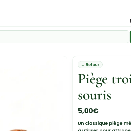
← Retour
Piège tro
souris
5,00
€
Un classique piège méc
à utiliser pour attrap