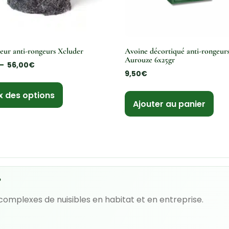
ur anti-rongeurs Xcluder
Avoine décortiqué anti-rongeur
Aurouze 6x25gr
–
56,00
€
9,50
€
x des options
Ajouter au panier
?
 complexes de nuisibles en habitat et en entreprise.