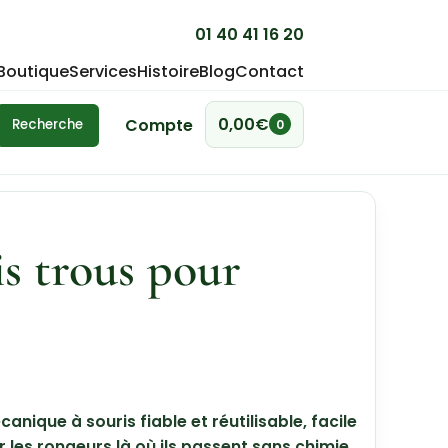
01 40 41 16 20
Boutique
Services
Histoire
Blog
Contact
0,00
€
Compte
Recherche
0
is trous pour
anique à souris fiable et réutilisable, facile
er les rongeurs là où ils passent sans chimie