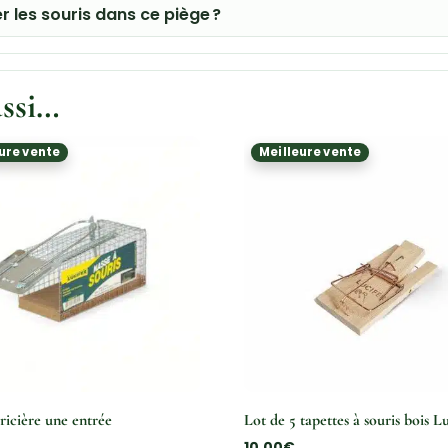
r les souris dans ce piège ?
ussi…
ure vente
Meilleure vente
ricière une entrée
Lot de 5 tapettes à souris bois L
10,00
€