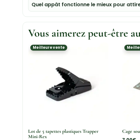
Quel appât fonctionne le mieux pour attire
Vous aimerez peut-être a
Meilleure vente
Meille
Lot de 5 tapettes plastiques Trapper
Cage sou
Mini-Rex
7,00
€