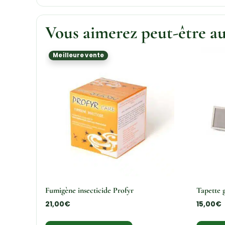
Vous aimerez peut-être a
Meilleure vente
Fumigène insecticide Profyr
Tapette g
21,00
€
15,00
€