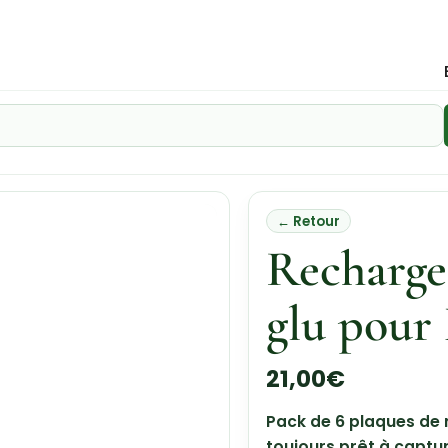
← Retour
Recharge
glu pou
21,00
€
Pack de 6 plaques de
toujours prêt à captur