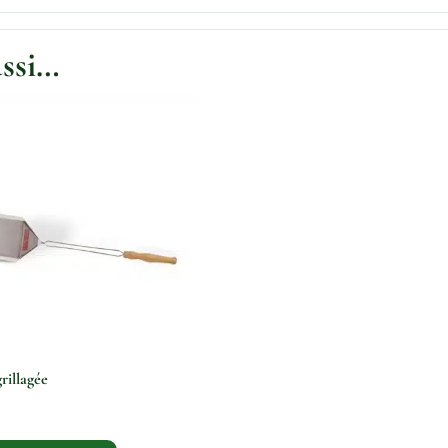
ussi…
rillagée