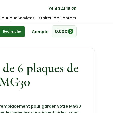
01 40 41 16 20
Boutique
Services
Histoire
Blog
Contact
0,00
€
Compte
Recherche
0
 de 6 plaques de
r MG30
 remplacement pour garder votre MG30
er les insectes sans insecticides, sans