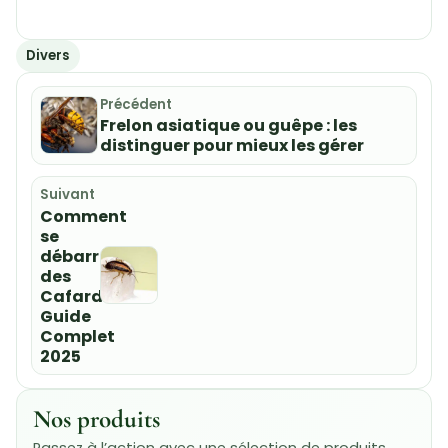
Divers
Précédent
Frelon asiatique ou guêpe : les
distinguer pour mieux les gérer
Suivant
Comment
se
débarrasser
des
Cafards:
Guide
Complet
2025
Nos produits
Passez à l’action avec une sélection de produits