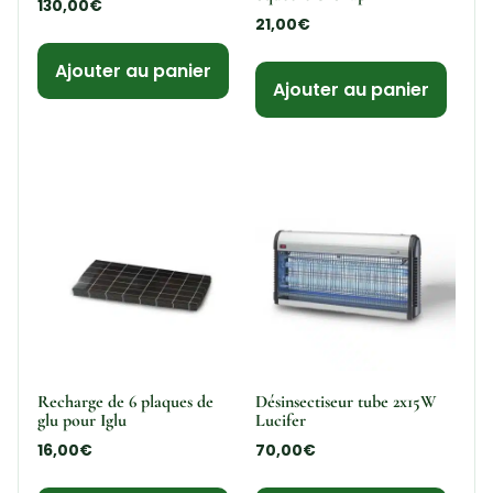
130,00
€
21,00
€
Ajouter au panier
Ajouter au panier
Recharge de 6 plaques de
Désinsectiseur tube 2x15W
glu pour Iglu
Lucifer
16,00
€
70,00
€