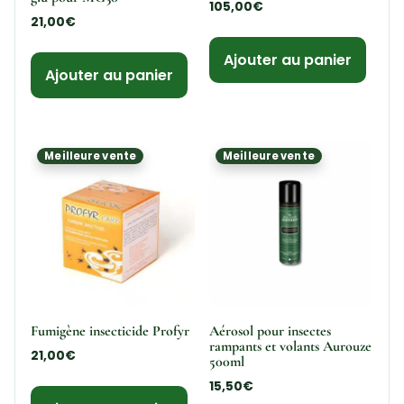
105,00
€
21,00
€
Ajouter au panier
Ajouter au panier
Meilleure vente
Meilleure vente
Fumigène insecticide Profyr
Aérosol pour insectes
rampants et volants Aurouze
21,00
€
500ml
15,50
€