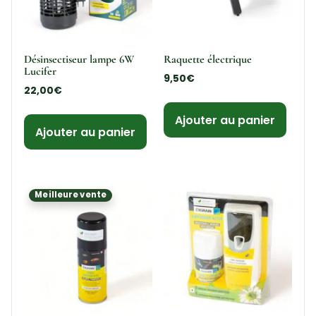
Désinsectiseur lampe 6W
Raquette électrique
Lucifer
9,50
€
22,00
€
Ajouter au panier
Ajouter au panier
Meilleure vente