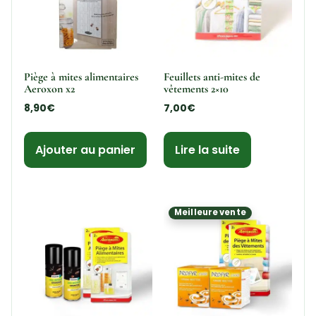
Piège à mites alimentaires
Feuillets anti-mites de
Aeroxon x2
vêtements 2×10
8,90
€
7,00
€
Ajouter au panier
Lire la suite
Meilleure vente