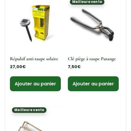
Meilleure vente
Répulsif anti-taupe solaire
Clé piège à taupe Putange
27,00
€
7,50
€
Ajouter au panier
Ajouter au panier
Meilleure vente