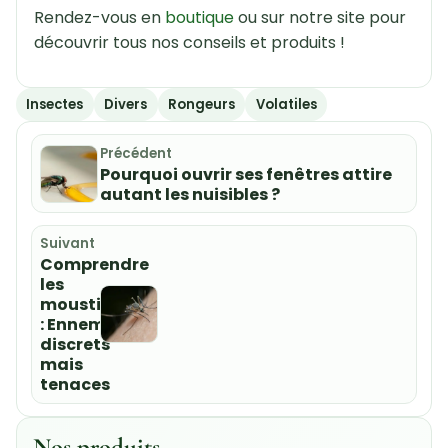
Rendez-vous en
boutique
ou sur notre site pour
découvrir tous nos conseils et produits !
Insectes
Divers
Rongeurs
Volatiles
Précédent
Pourquoi ouvrir ses fenêtres attire
autant les nuisibles ?
Suivant
Comprendre
les
moustiques
: Ennemis
discrets
mais
tenaces
Nos produits